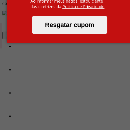
Ao informar meus dados, estou ciente
do seu quarto.
das diretrizes da
Política de Privacidade
.
Resgatar cupom
Ordenar Por
Filtrar