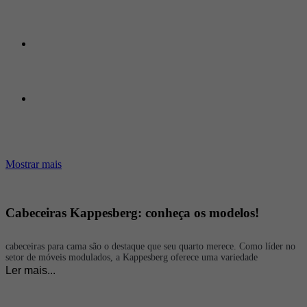
Mostrar mais
Cabeceiras Kappesberg: conheça os modelos!
cabeceiras para cama são o destaque que seu quarto merece. Como líder no
setor de móveis modulados, a Kappesberg oferece uma variedade
excepcional de cabeceiras que combinam elegância, conforto e
Ler mais...
funcionalidade, transformando seu dormitório em um espaço acolhedor e
sofisticado.