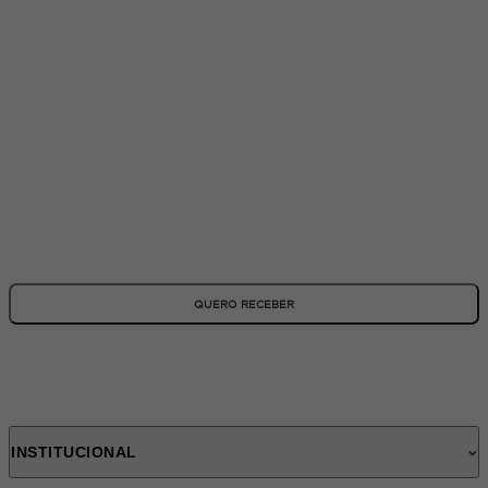
ASSINE NOSSA NEWSLETTER
Fique por dentro de todas as novidades e promoções!
*Todos os campos são obrigatórios
QUERO RECEBER
INSTITUCIONAL