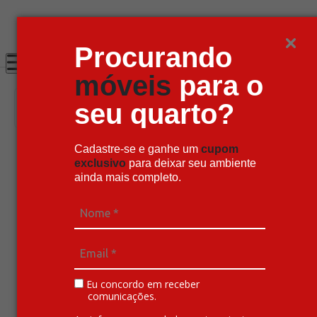
Super Pix com 12% OFF
Procurando
móveis
para o
seu quarto?
Cadastre-se e ganhe um
cupom
Principal
Quarto
exclusivo
para deixar seu ambiente
Quarto Completo
ainda mais completo.
Principal
Quarto
Quarto Completo
Eu concordo em receber
comunicações.