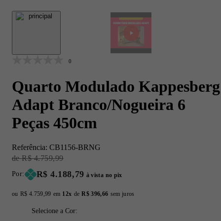
0
Quarto Modulado Kappesberg
Adapt Branco/Nogueira 6
Peças 450cm
Referência:
CB1156-BRNG
Original Price:
R$ 4.759,99
Price:
R$ 4.188,79
Por:
à vista no pix
ou
Original price:
R$ 4.759,99
em
12x
de
Installment price:
R$ 396,66
sem juros
Selecione a Cor: