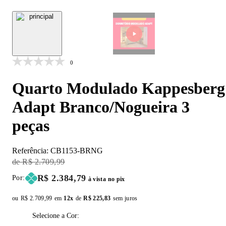
0
Quarto Modulado Kappesberg
Adapt Branco/Nogueira 3
peças
Referência:
CB1153-BRNG
Original Price:
R$ 2.709,99
Price:
R$ 2.384,79
Por:
à vista no pix
ou
Original price:
R$ 2.709,99
em
12x
de
Installment price:
R$ 225,83
sem juros
Selecione a Cor: