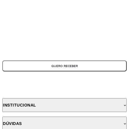
ASSINE NOSSA NEWSLETTER
Fique por dentro de todas as novidades e promoções!
*Todos os campos são obrigatórios
QUERO RECEBER
INSTITUCIONAL
DÚVIDAS