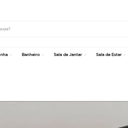
Até 20% OFF com cupom: SONHOS
inha
Banheiro
Sala de Jantar
Sala de Estar