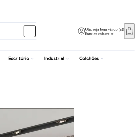
Olá, seja bem vindo (a)!
Entre ou cadastre-se
Escritório
Industrial
Colchões