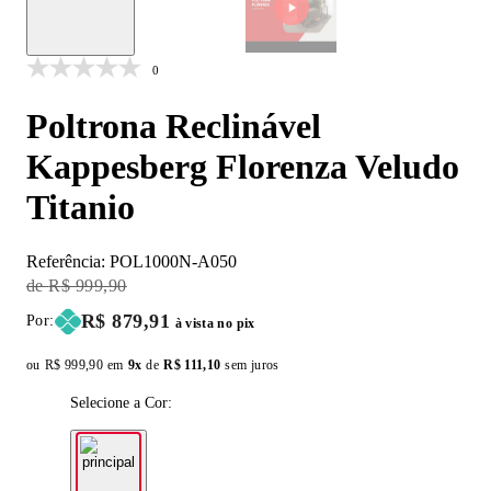
0
Poltrona Reclinável
Kappesberg Florenza Veludo
Titanio
Referência:
POL1000N-A050
Original Price:
R$ 999,90
Price:
R$ 879,91
Por:
à vista no pix
ou
Original price:
R$ 999,90
em
9x
de
Installment price:
R$ 111,10
sem juros
Selecione a Cor: