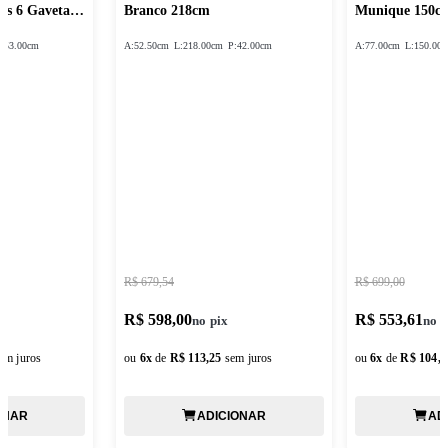
as 6 Gavetas
Branco 218cm
Munique 150c
:
53.00cm
A:
52.50cm
L:
218.00cm
P:
42.00cm
A:
77.00cm
L:
150.00
R$ 679,54
R$ 699,00
R$ 598,00
R$ 553,61
em juros
ou
6
x
de
R$ 113,25
sem juros
ou
6
x
de
R$ 104,8
ONAR
ADICIONAR
AD