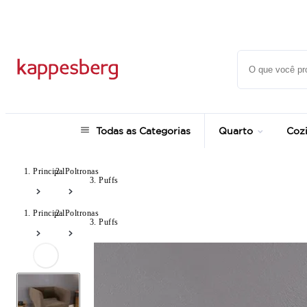
Até 20% OFF com cupom: SONHOS
Todas as Categorias
Quarto
Coz
Principal
Poltronas
Puffs
Principal
Poltronas
Puffs