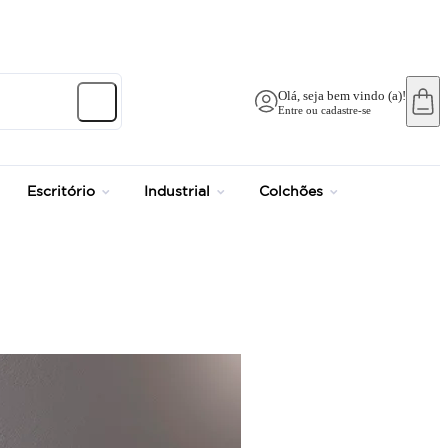
Olá, seja bem vindo (a)!
Entre ou cadastre-se
Escritório
Industrial
Colchões