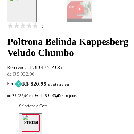
0
Poltrona Belinda Kappesberg
Veludo Chumbo
Referência:
POL017N-A035
Original Price:
R$ 932,90
Price:
R$ 820,95
Por:
à vista no pix
ou
Original price:
R$ 932,90
em
9x
de
Installment price:
R$ 103,65
sem juros
Selecione a Cor: