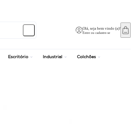
até 12x no Cartão Crédito
Olá, seja bem vindo (a)!
Entre ou cadastre-se
Escritório
Industrial
Colchões