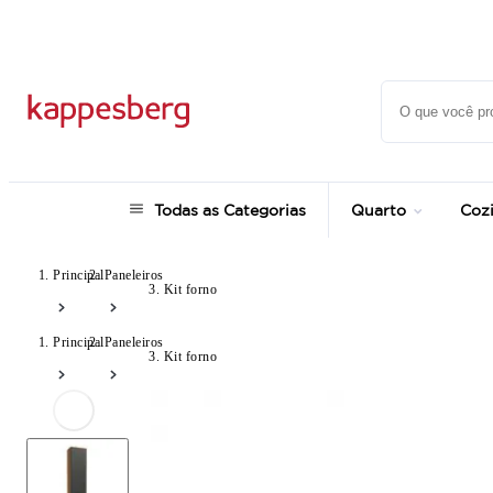
Super Pix com 12% OFF
Todas as Categorias
Quarto
Coz
Principal
Paneleiros
Kit forno
Principal
Paneleiros
Kit forno