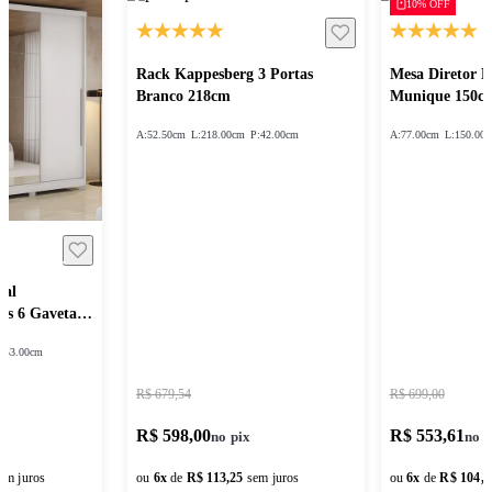
10% OFF
Rack Kappesberg 3 Portas
Mesa Diretor 
Branco 218cm
Munique 150c
A:
52.50cm
L:
218.00cm
P:
42.00cm
A:
77.00cm
L:
150.00
sal
as 6 Gavetas
:
53.00cm
R$ 679,54
R$ 699,00
R$ 598,00
R$ 553,61
em juros
ou
6
x
de
R$ 113,25
sem juros
ou
6
x
de
R$ 104,8