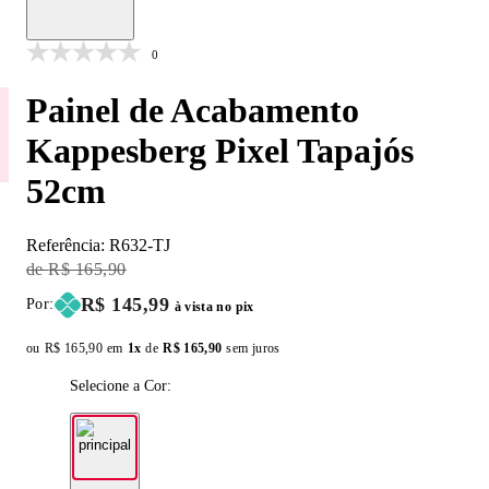
0
Painel de Acabamento
Kappesberg Pixel Tapajós
52cm
Referência:
R632-TJ
Original Price:
R$ 165,90
Price:
R$ 145,99
Por:
à vista no pix
ou
Original price:
R$ 165,90
em
1x
de
Installment price:
R$ 165,90
sem juros
Selecione a Cor: