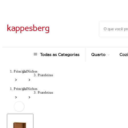
até 12x no Cartão Crédito
Todas as Categorias
Quarto
Coz
Principal
Nichos
Prateleiras
Principal
Nichos
Prateleiras