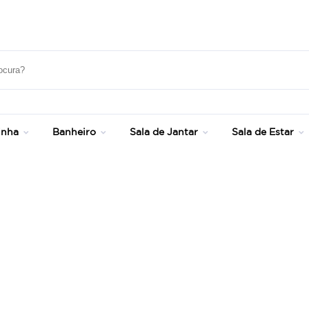
Até 20% OFF com cupom: SONHOS
inha
Banheiro
Sala de Jantar
Sala de Estar