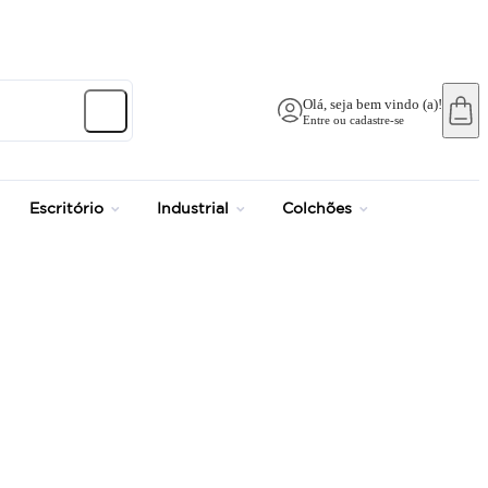
Olá, seja bem vindo (a)!
Entre ou cadastre-se
Escritório
Industrial
Colchões