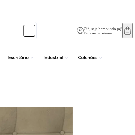
até 12x no Cartão Crédito
Olá, seja bem vindo (a)!
Entre ou cadastre-se
Escritório
Industrial
Colchões