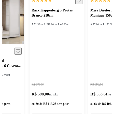
Rack Kappesberg 3 Portas
Mesa Diretor 
Branco 218cm
Munique 150c
A:
52.50cm
L:
218.00cm
P:
42.00cm
A:
77.00cm
L:
150.00
sal
as 6 Gavetas
:
53.00cm
R$ 679,54
R$ 699,00
R$ 598,00
R$ 553,61
em juros
ou
6
x
de
R$ 113,25
sem juros
ou
6
x
de
R$ 104,8