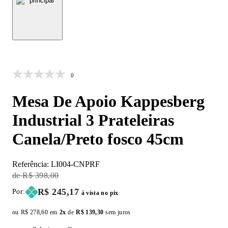
30% OFF
0
Mesa De Apoio Kappesberg
Industrial 3 Prateleiras
Canela/Preto fosco 45cm
Referência:
LI004-CNPRF
Original Price:
R$ 398,00
Price:
R$ 245,17
Por:
à vista no pix
ou
Original price:
R$ 278,60
em
2x
de
Installment price:
R$ 139,30
sem juros