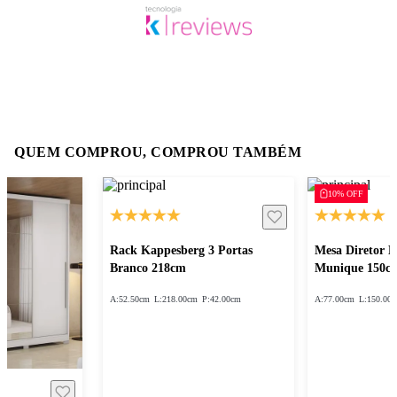
QUEM COMPROU, COMPROU TAMBÉM
10% OFF
Rack Kappesberg 3 Portas
Mesa Diretor 
Branco 218cm
Munique 150c
A:
52.50cm
L:
218.00cm
P:
42.00cm
A:
77.00cm
L:
150.00