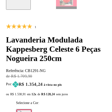
10% OFF
1
Lavanderia Modulada
Kappesberg Celeste 6 Peças
Nogueira 250cm
Referência:
CB1291-NG
Original Price:
R$ 1.709,90
Price:
R$ 1.354,24
Por:
à vista no pix
ou
Original price:
R$ 1.538,91
em
12x
de
Installment price:
R$ 128,24
sem juros
Selecione a Cor: