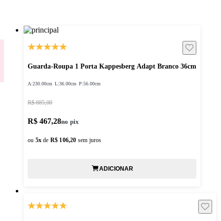
Guarda-Roupa 1 Porta Kappesberg Adapt Branco 36cm
A:
230.00cm
L:
36.00cm
P:
56.00cm
R$ 885,00
R$ 467,28
ou
5
x
de
R$ 106,20
sem juros
ADICIONAR