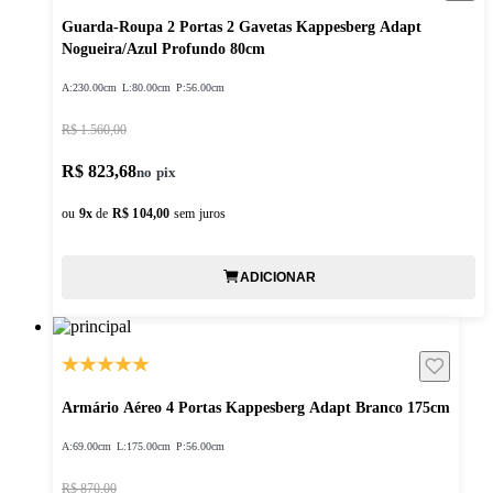
Guarda-Roupa 2 Portas 2 Gavetas Kappesberg Adapt
Nogueira/Azul Profundo 80cm
A:
230.00cm
L:
80.00cm
P:
56.00cm
R$ 1.560,00
R$ 823,68
ou
9
x
de
R$ 104,00
sem juros
ADICIONAR
Armário Aéreo 4 Portas Kappesberg Adapt Branco 175cm
A:
69.00cm
L:
175.00cm
P:
56.00cm
R$ 870,00