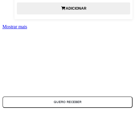
ADICIONAR
Mostrar mais
ASSINE NOSSA NEWSLETTER
Fique por dentro de todas as novidades e promoções!
*Todos os campos são obrigatórios
QUERO RECEBER