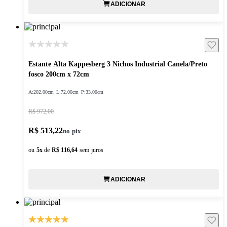
ADICIONAR
Estante Alta Kappesberg 3 Nichos Industrial Canela/Preto
fosco 200cm x 72cm
A:
202.00cm
L:
72.00cm
P:
33.00cm
R$ 972,00
R$ 513,22
ou
5
x
de
R$ 116,64
sem juros
ADICIONAR