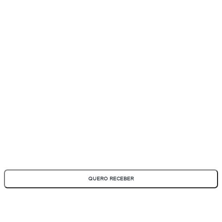
ASSINE NOSSA NEWSLETTER
Fique por dentro de todas as novidades e promoções!
*Todos os campos são obrigatórios
QUERO RECEBER