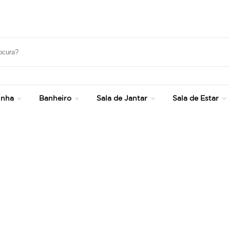
Até 20% OFF com cupom: SONHOS
inha
Banheiro
Sala de Jantar
Sala de Estar