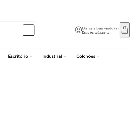
Olá, seja bem vindo (a)!
Entre ou cadastre-se
Escritório
Industrial
Colchões