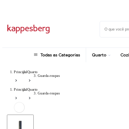
até 12x no Cartão Crédito
Todas as Categorias
Quarto
Coz
Principal
Quarto
Guarda-roupas
Principal
Quarto
Guarda-roupas