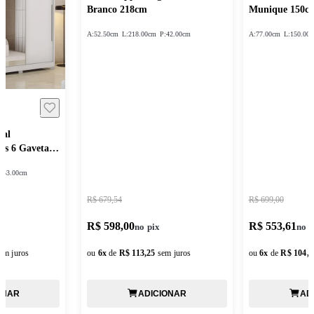
Branco 218cm
Munique 150c
A:
52.50cm
L:
218.00cm
P:
42.00cm
A:
77.00cm
L:
150.00
sal
as 6 Gavetas
:
53.00cm
R$ 679,54
R$ 699,00
R$ 598,00
R$ 553,61
em juros
ou
6
x
de
R$ 113,25
sem juros
ou
6
x
de
R$ 104,8
ONAR
ADICIONAR
AD