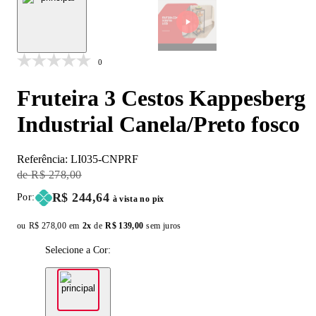
0
Fruteira 3 Cestos Kappesberg
Industrial Canela/Preto fosco
Referência:
LI035-CNPRF
Original Price:
R$ 278,00
Price:
R$ 244,64
Por:
à vista no pix
ou
Original price:
R$ 278,00
em
2x
de
Installment price:
R$ 139,00
sem juros
Selecione a Cor: