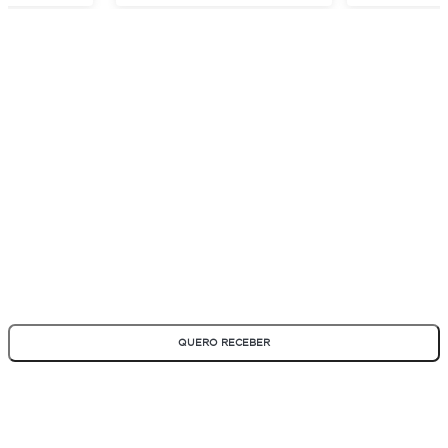
ASSINE NOSSA NEWSLETTER
Fique por dentro de todas as novidades e promoções!
*Todos os campos são obrigatórios
QUERO RECEBER