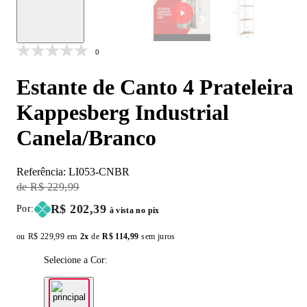
0
Estante de Canto 4 Prateleira
Kappesberg Industrial
Canela/Branco
Referência:
LI053-CNBR
Original Price:
R$ 229,99
Price:
R$ 202,39
Por:
à vista no pix
ou
Original price:
R$ 229,99
em
2x
de
Installment price:
R$ 114,99
sem juros
Selecione a Cor: