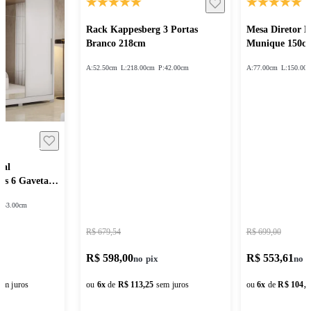
Rack Kappesberg 3 Portas
Mesa Diretor 
Branco 218cm
Munique 150c
A:
52.50cm
L:
218.00cm
P:
42.00cm
A:
77.00cm
L:
150.00
sal
as 6 Gavetas
:
53.00cm
R$ 679,54
R$ 699,00
R$ 598,00
R$ 553,61
em juros
ou
6
x
de
R$ 113,25
sem juros
ou
6
x
de
R$ 104,8