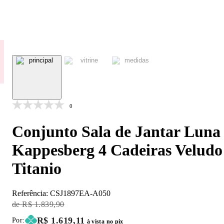
0
Conjunto Sala de Jantar Luna
Kappesberg 4 Cadeiras Veludo
Titanio
Referência:
CSJ1897EA-A050
Original Price:
R$ 1.839,90
Price:
R$ 1.619,11
Por:
à vista no pix