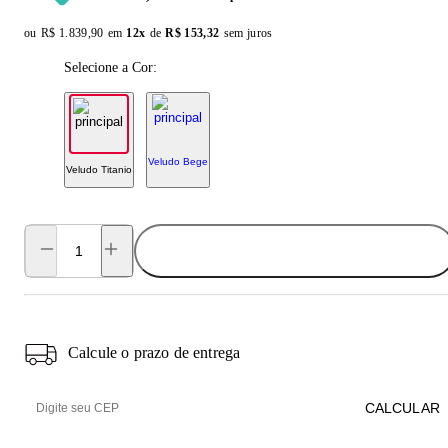
ou
Original price:
R$ 1.839,90
em
12x
de
Installment price:
R$ 153,32
sem juros
Selecione a Cor:
Veludo Bege
Veludo Titanio
ADICIONAR AO CARRINHO
Calcule o prazo de entrega
CALCULAR