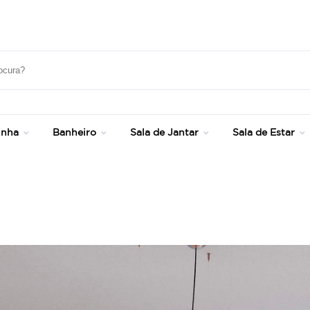
Até 20% OFF com cupom: SONHOS
inha
Banheiro
Sala de Jantar
Sala de Estar