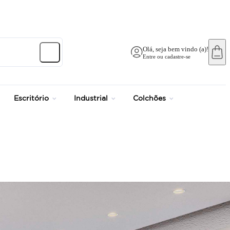
Olá, seja bem vindo (a)!
Entre ou cadastre-se
Escritório
Industrial
Colchões