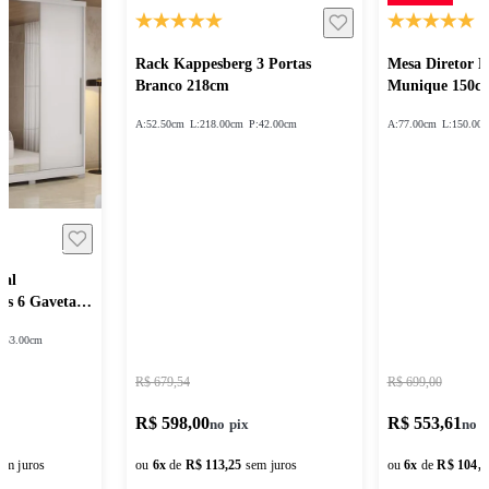
Rack Kappesberg 3 Portas
Mesa Diretor 
Branco 218cm
Munique 150c
A:
52.50cm
L:
218.00cm
P:
42.00cm
A:
77.00cm
L:
150.00
sal
as 6 Gavetas
:
53.00cm
R$ 679,54
R$ 699,00
R$ 598,00
R$ 553,61
em juros
ou
6
x
de
R$ 113,25
sem juros
ou
6
x
de
R$ 104,8