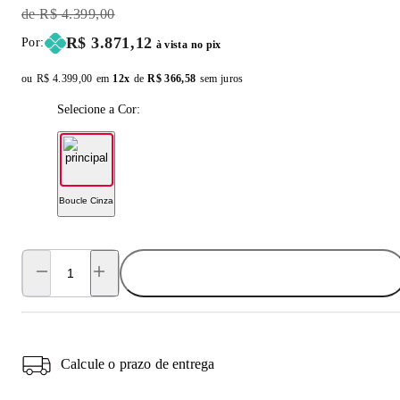
Original Price:
R$ 4.399,00
Price:
R$ 3.871,12
Por:
à vista no pix
ou
Original price:
R$ 4.399,00
em
12x
de
Installment price:
R$ 366,58
sem juros
Selecione a Cor:
Boucle Cinza
ADICIONAR AO CARRINHO
Calcule o prazo de entrega