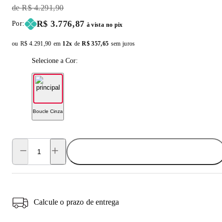
Original Price:
R$ 4.291,90
Price:
R$ 3.776,87
Por:
à vista no pix
ou
Original price:
R$ 4.291,90
em
12x
de
Installment price:
R$ 357,65
sem juros
Selecione a Cor:
Boucle Cinza
ADICIONAR AO CARRINHO
Calcule o prazo de entrega