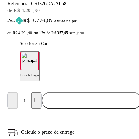
Referência:
CSJ326CA-A058
Original Price:
R$ 4.291,90
Price:
R$ 3.776,87
Por:
à vista no pix
ou
Original price:
R$ 4.291,90
em
12x
de
Installment price:
R$ 357,65
sem juros
Selecione a Cor:
Boucle Bege
ADICIONAR AO CARRINHO
Calcule o prazo de entrega