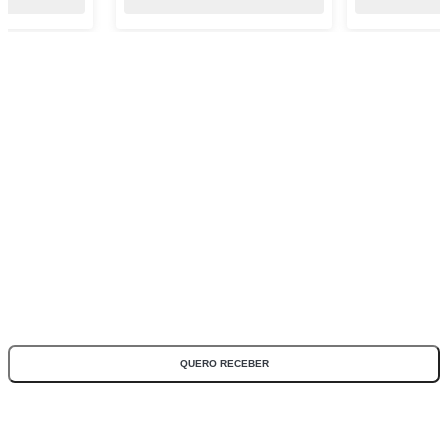
ASSINE NOSSA NEWSLETTER
Fique por dentro de todas as novidades e promoções!
*Todos os campos são obrigatórios
QUERO RECEBER