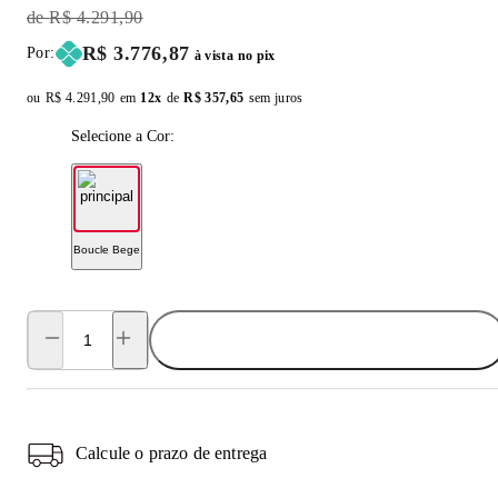
Original Price:
R$ 4.291,90
Price:
R$ 3.776,87
Por:
à vista no pix
ou
Original price:
R$ 4.291,90
em
12x
de
Installment price:
R$ 357,65
sem juros
Selecione a Cor:
Boucle Bege
ADICIONAR AO CARRINHO
Calcule o prazo de entrega