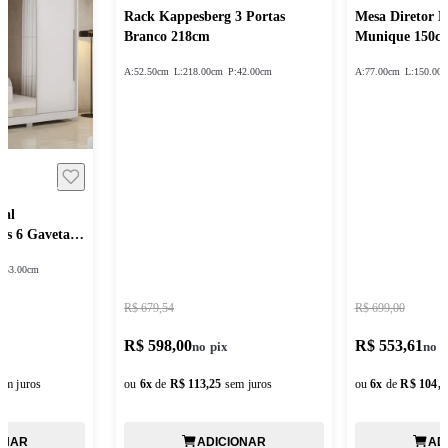
Rack Kappesberg 3 Portas
Mesa Diretor 
Branco 218cm
Munique 150c
A:
52.50cm
L:
218.00cm
P:
42.00cm
A:
77.00cm
L:
150.00
sal
as 6 Gavetas
:
53.00cm
R$ 679,54
R$ 699,00
R$ 598,00
R$ 553,61
em juros
ou
6
x
de
R$ 113,25
sem juros
ou
6
x
de
R$ 104,8
ONAR
ADICIONAR
AD