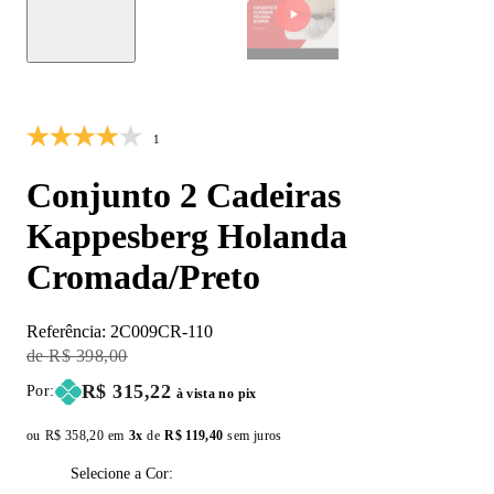
10% OFF
1
Conjunto 2 Cadeiras
Kappesberg Holanda
Cromada/Preto
Referência:
2C009CR-110
Original Price:
R$ 398,00
Price:
R$ 315,22
Por:
à vista no pix
ou
Original price:
R$ 358,20
em
3x
de
Installment price:
R$ 119,40
sem juros
Selecione a Cor: