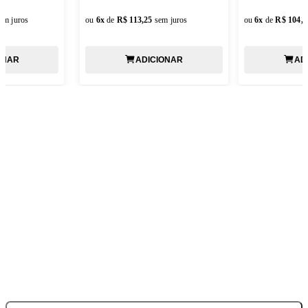
em juros
ou
6
x
de
R$ 113,25
sem juros
ou
6
x
de
R$ 104,8
ONAR
ADICIONAR
AD
ASSINE NOSSA NEWSLETTER
Fique por dentro de todas as novidades e promoções!
*Todos os campos são obrigatórios