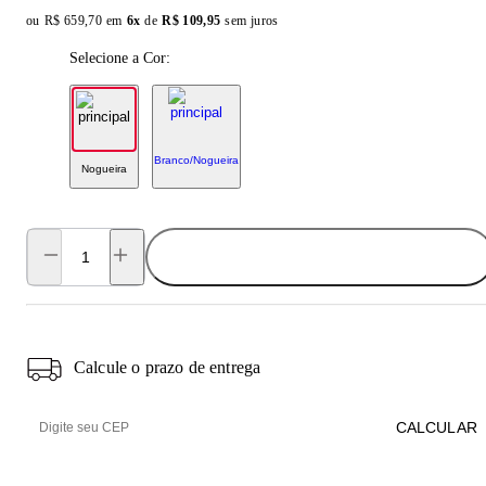
ou
Original price:
R$ 659,70
em
6x
de
Installment price:
R$ 109,95
sem juros
Selecione a Cor:
Branco/Nogueira
Nogueira
ADICIONAR AO CARRINHO
Calcule o prazo de entrega
CALCULAR