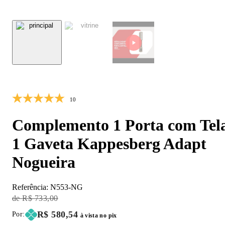
10% OFF
10
Complemento 1 Porta com Tel
1 Gaveta Kappesberg Adapt
Nogueira
Referência:
N553-NG
Original Price:
R$ 733,00
Price:
R$ 580,54
Por:
à vista no pix