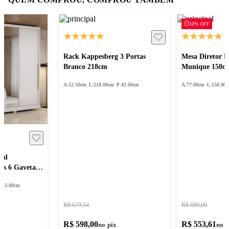
10% OFF
Rack Kappesberg 3 Portas
Mesa Diretor 
Branco 218cm
Munique 150c
A:
52.50cm
L:
218.00cm
P:
42.00cm
A:
77.00cm
L:
150.00
sal
as 6 Gavetas
:
53.00cm
R$ 679,54
R$ 699,00
R$ 598,00
R$ 553,61