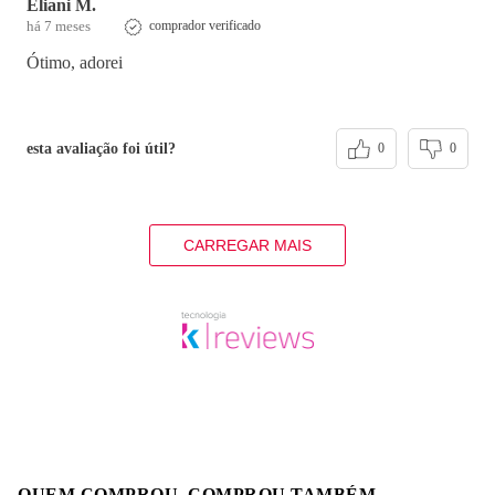
Eliani M.
há 7 meses
comprador verificado
Ótimo, adorei
esta avaliação foi útil?
0
0
CARREGAR MAIS
QUEM COMPROU, COMPROU TAMBÉM