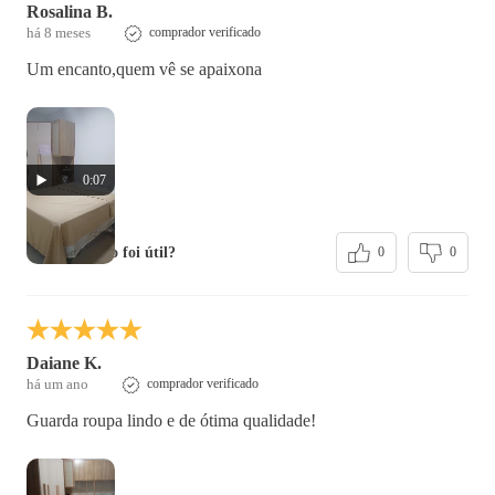
Rosalina B.
há 8 meses
comprador verificado
Um encanto,quem vê se apaixona
0:07
esta avaliação foi útil?
0
0
Daiane K.
há um ano
comprador verificado
Guarda roupa lindo e de ótima qualidade!