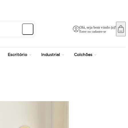
Olá, seja bem vindo (a)!
Entre ou cadastre-se
Escritório
Industrial
Colchões