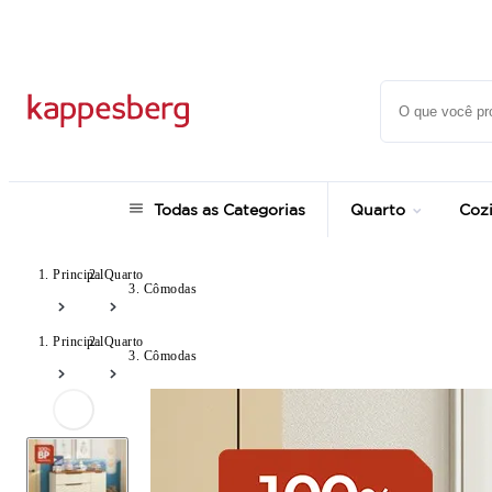
até 12x no Cartão Crédito
Todas as Categorias
Quarto
Coz
Principal
Quarto
Cômodas
Principal
Quarto
Cômodas