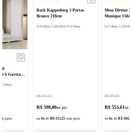
Rack Kappesberg 3 Portas
Mesa Diretor 
Branco 218cm
Munique 150c
A:
52.50cm
L:
218.00cm
P:
42.00cm
A:
77.00cm
L:
150.00
sal
as 6 Gavetas
:
53.00cm
R$ 679,54
R$ 699,00
R$ 598,00
R$ 553,61
em juros
ou
6
x
de
R$ 113,25
sem juros
ou
6
x
de
R$ 104,8