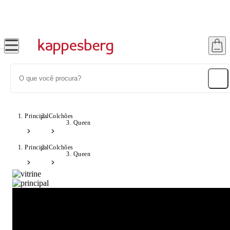
Até 20% OFF com cupom: SONHOS
Principal
Colchões
Queen
Principal
Colchões
Queen