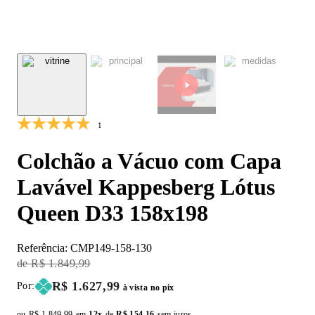
1
Colchão a Vácuo com Capa
Lavável Kappesberg Lótus
Queen D33 158x198
Referência:
CMP149-158-130
Original Price:
R$ 1.849,99
Price:
R$ 1.627,99
Por:
à vista no pix
ou
Original price:
R$ 1.849,99
em
12x
de
Installment price:
R$ 154,16
sem juros