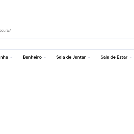
Até 20% OFF com cupom: SONHOS
inha
Banheiro
Sala de Jantar
Sala de Estar