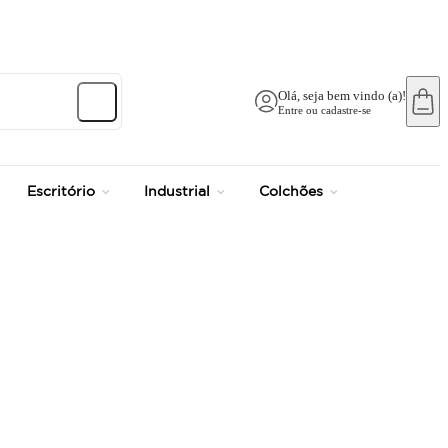
Olá, seja bem vindo (a)!
Entre ou cadastre-se
Escritório
Industrial
Colchões