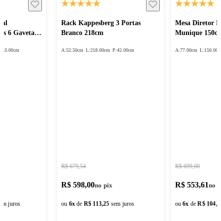
sal
Rack Kappesberg 3 Portas
Mesa Diretor 
as 6 Gavetas
Branco 218cm
Munique 150c
:
53.00cm
A:
52.50cm
L:
218.00cm
P:
42.00cm
A:
77.00cm
L:
150.00
R$ 679,54
R$ 699,00
R$ 598,00
R$ 553,61
em juros
ou
6
x
de
R$ 113,25
sem juros
ou
6
x
de
R$ 104,8