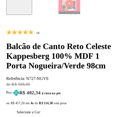
10% OFF
18
Balcão de Canto Reto Celeste
Kappesberg 100% MDF 1
Porta Nogueira/Verde 98cm
Referência:
N727-NGVE
Original Price:
R$ 508,00
Price:
R$ 402,34
Por:
à vista no pix
ou
Original price:
R$ 457,20
em
4x
de
Installment price:
R$ 114,30
sem juros
Selecione a Cor: