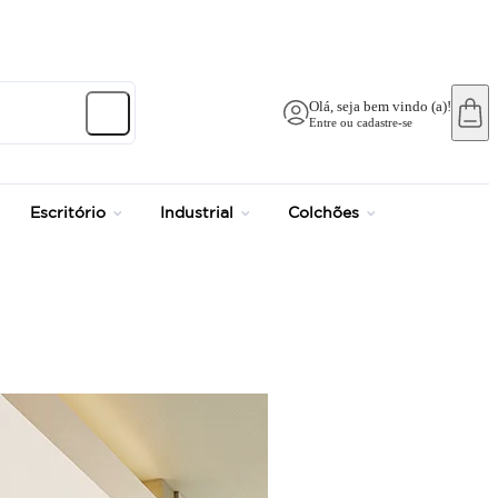
Olá, seja bem vindo (a)!
Entre ou cadastre-se
Escritório
Industrial
Colchões