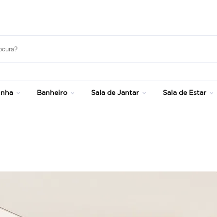
Até 20% OFF com cupom: SONHOS
inha
Banheiro
Sala de Jantar
Sala de Estar