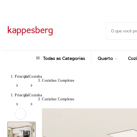
até 12x no Cartão Crédito
Todas as Categorias
Quarto
Coz
Principal
Cozinha
Cozinhas Completas
Principal
Cozinha
Cozinhas Completas