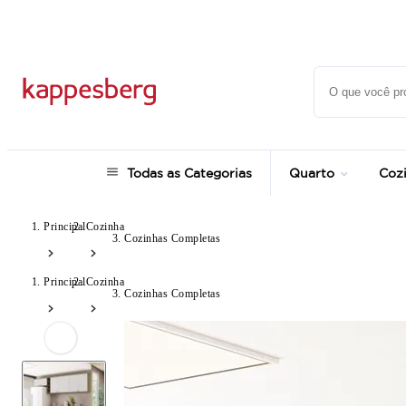
até 12x no Cartão Crédito
Todas as Categorias
Quarto
Coz
Principal
Cozinha
Cozinhas Completas
Principal
Cozinha
Cozinhas Completas