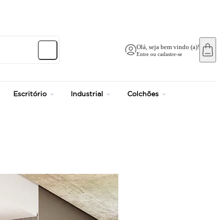
Olá, seja bem vindo (a)!
Entre ou cadastre-se
Escritório
Industrial
Colchões