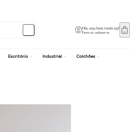
Olá, seja bem vindo (a)!
Entre ou cadastre-se
Escritório
Industrial
Colchões