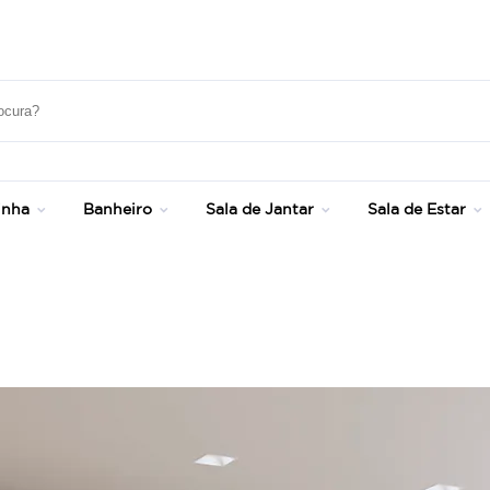
Até 20% OFF com cupom: SONHOS
inha
Banheiro
Sala de Jantar
Sala de Estar