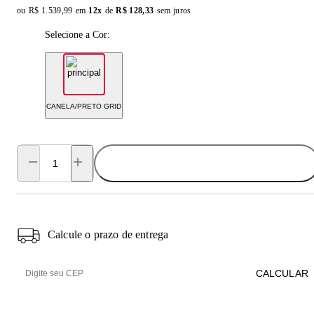
ou
Original price:
R$ 1.539,99
em
12x
de
Installment price:
R$ 128,33
sem juros
Selecione a Cor:
CANELA/PRETO GRID
ADICIONAR AO CARRINHO
Calcule o prazo de entrega
CALCULAR