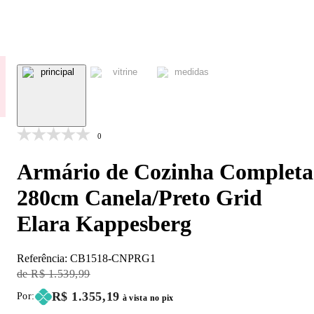
0
Armário de Cozinha Completa
280cm Canela/Preto Grid
Elara Kappesberg
Referência:
CB1518-CNPRG1
Original Price:
R$ 1.539,99
Price:
R$ 1.355,19
Por:
à vista no pix