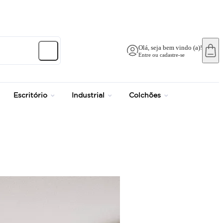
Olá, seja bem vindo (a)!
Entre ou cadastre-se
Escritório
Industrial
Colchões