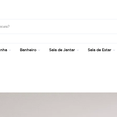
Até 20% OFF com cupom: SONHOS
inha
Banheiro
Sala de Jantar
Sala de Estar