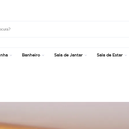
Frete Grátis Sul e SP - Consulte Condiçõe
inha
Banheiro
Sala de Jantar
Sala de Estar