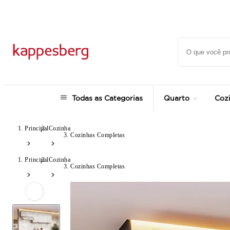
Super Pix com 12% OFF
Todas as Categorias
Quarto
Coz
Principal
Cozinha
Cozinhas Completas
Principal
Cozinha
Cozinhas Completas