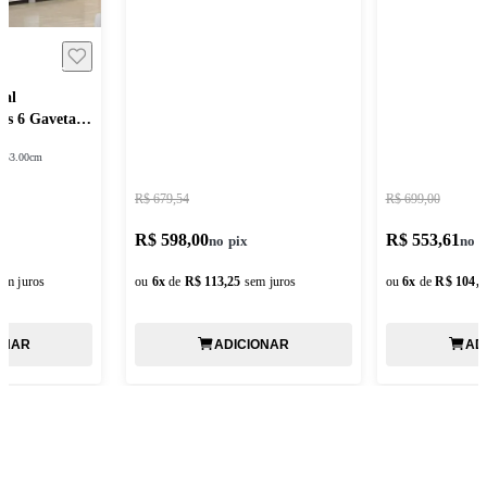
sal
as 6 Gavetas
:
53.00cm
R$ 679,54
R$ 699,00
R$ 598,00
R$ 553,61
em juros
ou
6
x
de
R$ 113,25
sem juros
ou
6
x
de
R$ 104,8
ONAR
ADICIONAR
AD