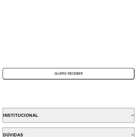
ASSINE NOSSA NEWSLETTER
Fique por dentro de todas as novidades e promoções!
*Todos os campos são obrigatórios
QUERO RECEBER
INSTITUCIONAL
DÚVIDAS