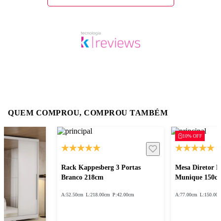
QUEM COMPROU, COMPROU TAMBÉM
10% OFF
Rack Kappesberg 3 Portas
Mesa Diretor 
Branco 218cm
Munique 150c
A:
52.50cm
L:
218.00cm
P:
42.00cm
A:
77.00cm
L:
150.00