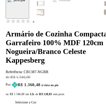
0
Armário de Cozinha Compact
Garrafeiro 100% MDF 120cm
Nogueira/Branco Celeste
Kappesberg
Referência:
CB1387-NGBR
Original Price:
R$ 1.546,00
Price:
R$ 1.360,48
Por:
à vista no pix
ou
Original price:
R$ 1.546,00
em
12x
de
Installment price:
R$ 128,83
sem juros
Selecione a Cor: