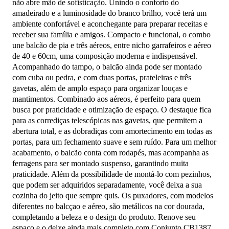
não abre mão de sofisticação. Unindo o conforto do
amadeirado e a luminosidade do branco brilho, você terá um
ambiente confortável e aconchegante para preparar receitas e
receber sua família e amigos. Compacto e funcional, o combo
une balcão de pia e três aéreos, entre nicho garrafeiros e aéreo
de 40 e 60cm, uma composição moderna e indispensável.
Acompanhado do tampo, o balcão ainda pode ser montado
com cuba ou pedra, e com duas portas, prateleiras e três
gavetas, além de amplo espaço para organizar louças e
mantimentos. Combinado aos aéreos, é perfeito para quem
busca por praticidade e otimização de espaço. O destaque fica
para as corrediças telescópicas nas gavetas, que permitem a
abertura total, e as dobradiças com amortecimento em todas as
portas, para um fechamento suave e sem ruído. Para um melhor
acabamento, o balcão conta com rodapés, mas acompanha as
ferragens para ser montado suspenso, garantindo muita
praticidade. Além da possibilidade de montá-lo com pezinhos,
que podem ser adquiridos separadamente, você deixa a sua
cozinha do jeito que sempre quis. Os puxadores, com modelos
diferentes no balcçao e aéreo, são metálicos na cor dourada,
completando a beleza e o design do produto. Renove seu
espaço e o deixe ainda mais completo com Conjunto CB1387