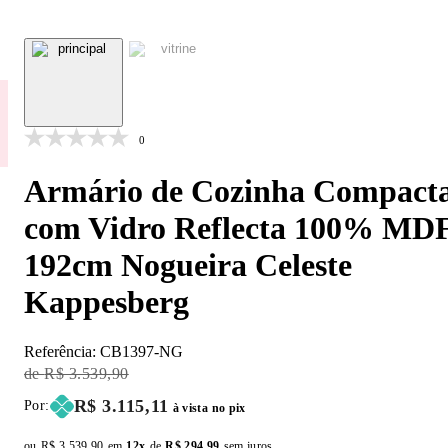
0
Armário de Cozinha Compact
com Vidro Reflecta 100% MD
192cm Nogueira Celeste
Kappesberg
Referência:
CB1397-NG
Original Price:
R$ 3.539,90
Price:
R$ 3.115,11
Por:
à vista no pix
ou
Original price:
R$ 3.539,90
em
12x
de
Installment price:
R$ 294,99
sem juros