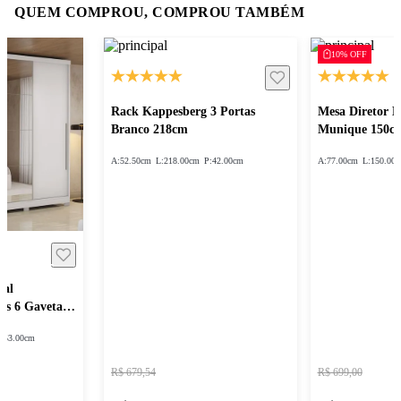
QUEM COMPROU, COMPROU TAMBÉM
10% OFF
Rack Kappesberg 3 Portas
Mesa Diretor 
Branco 218cm
Munique 150c
A:
52.50cm
L:
218.00cm
P:
42.00cm
A:
77.00cm
L:
150.00
sal
as 6 Gavetas
:
53.00cm
R$ 679,54
R$ 699,00