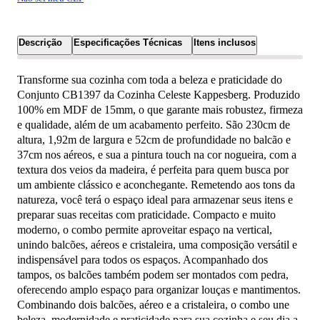
Descrição
Especificações Técnicas
Itens inclusos
Transforme sua cozinha com toda a beleza e praticidade do
Conjunto CB1397 da Cozinha Celeste Kappesberg. Produzido
100% em MDF de 15mm, o que garante mais robustez, firmeza
e qualidade, além de um acabamento perfeito. São 230cm de
altura, 1,92m de largura e 52cm de profundidade no balcão e
37cm nos aéreos, e sua a pintura touch na cor nogueira, com a
textura dos veios da madeira, é perfeita para quem busca por
um ambiente clássico e aconchegante. Remetendo aos tons da
natureza, você terá o espaço ideal para armazenar seus itens e
preparar suas receitas com praticidade. Compacto e muito
moderno, o combo permite aproveitar espaço na vertical,
unindo balcões, aéreos e cristaleira, uma composição versátil e
indispensável para todos os espaços. Acompanhado dos
tampos, os balcões também podem ser montados com pedra,
oferecendo amplo espaço para organizar louças e mantimentos.
Combinando dois balcões, aéreo e a cristaleira, o combo une
beleza, modernidade e praticidade para sua cozinha e seu dia a