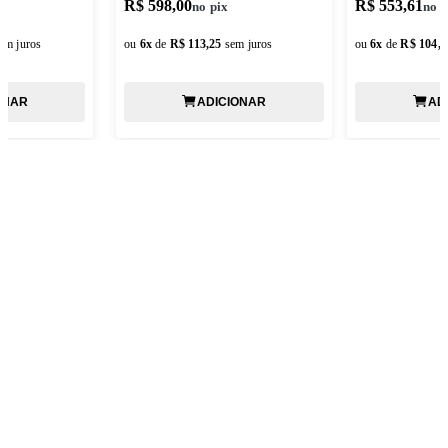
R$ 598,00
R$ 553,61
em juros
ou
6
x
de
R$ 113,25
sem juros
ou
6
x
de
R$ 104,8
ONAR
ADICIONAR
AD
ASSINE NOSSA NEWSLETTER
Fique por dentro de todas as novidades e promoções!
*Todos os campos são obrigatórios