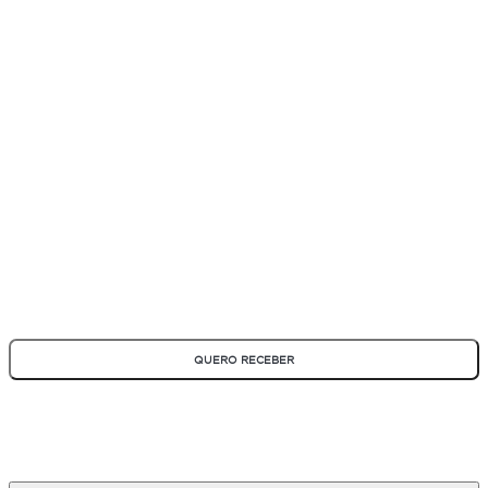
ASSINE NOSSA NEWSLETTER
Fique por dentro de todas as novidades e promoções!
*Todos os campos são obrigatórios
QUERO RECEBER