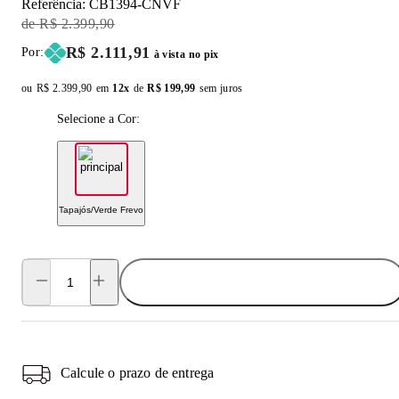
Referência:
CB1394-CNVF
Original Price:
R$ 2.399,90
Price:
R$ 2.111,91
Por:
à vista no pix
ou
Original price:
R$ 2.399,90
em
12x
de
Installment price:
R$ 199,99
sem juros
Selecione a Cor:
Tapajós/Verde Frevo
ADICIONAR AO CARRINHO
Calcule o prazo de entrega