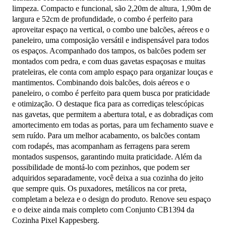
limpeza. Compacto e funcional, são 2,20m de altura, 1,90m de
largura e 52cm de profundidade, o combo é perfeito para
aproveitar espaço na vertical, o combo une balcões, aéreos e o
paneleiro, uma composição versátil e indispensável para todos
os espaços. Acompanhado dos tampos, os balcões podem ser
montados com pedra, e com duas gavetas espaçosas e muitas
prateleiras, ele conta com amplo espaço para organizar louças e
mantimentos. Combinando dois balcões, dois aéreos e o
paneleiro, o combo é perfeito para quem busca por praticidade
e otimização. O destaque fica para as corrediças telescópicas
nas gavetas, que permitem a abertura total, e as dobradiças com
amortecimento em todas as portas, para um fechamento suave e
sem ruído. Para um melhor acabamento, os balcões contam
com rodapés, mas acompanham as ferragens para serem
montados suspensos, garantindo muita praticidade. Além da
possibilidade de montá-lo com pezinhos, que podem ser
adquiridos separadamente, você deixa a sua cozinha do jeito
que sempre quis. Os puxadores, metálicos na cor preta,
completam a beleza e o design do produto. Renove seu espaço
e o deixe ainda mais completo com Conjunto CB1394 da
Cozinha Pixel Kappesberg.