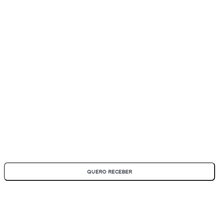
ASSINE NOSSA NEWSLETTER
Fique por dentro de todas as novidades e promoções!
*Todos os campos são obrigatórios
QUERO RECEBER