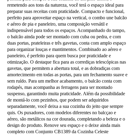
remetendo aos tons da natureza, você terá o espaço ideal para
preparar suas receitas com praticidade. Compacto e funcional,
perfeito para aproveitar espaço na vertical, o combo une balcão
e aéreo de pia e paneleiro, uma composição versátil e
indispensável para todos os espaços. Acompanhado do tampo,
o balcão ainda pode ser montado com cuba ou pedra, e com
duas portas, prateleiras e três gavetas, conta com amplo espaço
para organizar louças e mantimentos. Combinado ao aéreo e
paneleiro, é perfeito para quem busca por praticidade e
otimização. O destaque fica para as corrediças telescópicas nas
gavetas, que permitem a abertura total, e as dobradiças com
amortecimento em todas as portas, para um fechamento suave e
sem ruído. Para um melhor acabamento, o balcão conta com
rodapés, mas acompanha as ferragens para ser montado
suspenso, garantindo muita praticidade. Além da possibilidade
de montá-lo com pezinhos, que podem ser adquiridos
separadamente, você deixa a sua cozinha do jeito que sempre
quis. Os puxadores, com modelos diferentes no balcçao e
aéreo, são metálicos na cor dourada, completando a beleza e o
design do produto. Renove seu espaço e o deixe ainda mais
completo com Conjunto CB1389 da Cozinha Celeste