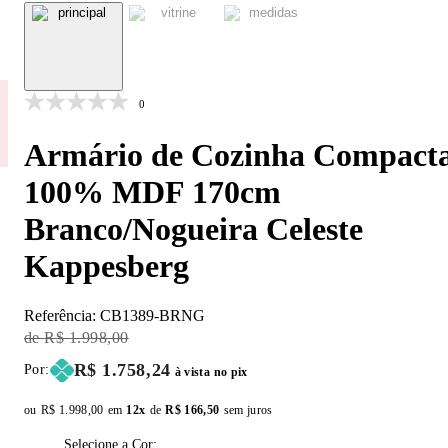
0
Armário de Cozinha Compact
100% MDF 170cm
Branco/Nogueira Celeste
Kappesberg
Referência:
CB1389-BRNG
Original Price:
R$ 1.998,00
Price:
R$ 1.758,24
Por:
à vista no pix
ou
Original price:
R$ 1.998,00
em
12x
de
Installment price:
R$ 166,50
sem juros
Selecione a Cor: