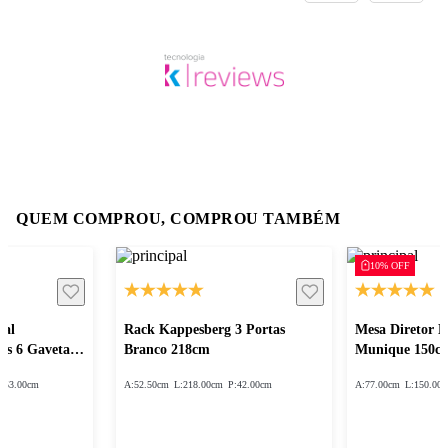
QUEM COMPROU, COMPROU TAMBÉM
10% OFF
sal
Rack Kappesberg 3 Portas
Mesa Diretor 
as 6 Gavetas
Branco 218cm
Munique 150c
:
53.00cm
A:
52.50cm
L:
218.00cm
P:
42.00cm
A:
77.00cm
L:
150.00