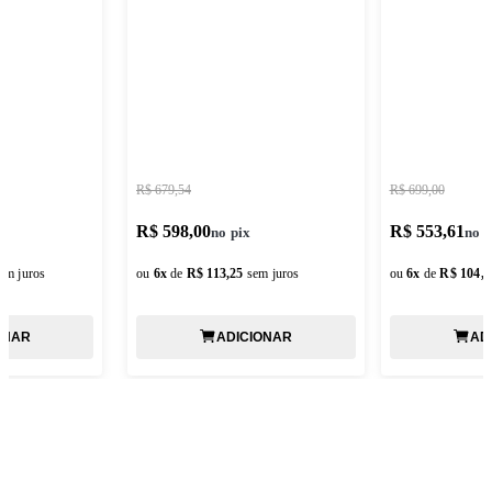
R$ 679,54
R$ 699,00
R$ 598,00
R$ 553,61
em juros
ou
6
x
de
R$ 113,25
sem juros
ou
6
x
de
R$ 104,8
ONAR
ADICIONAR
AD