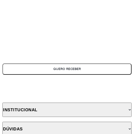
ASSINE NOSSA NEWSLETTER
Fique por dentro de todas as novidades e promoções!
*Todos os campos são obrigatórios
QUERO RECEBER
INSTITUCIONAL
DÚVIDAS