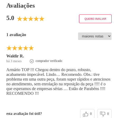
Avaliações
5.0
QUERO AVALIAR
1 avaliação
Waldir R.
há 3 meses
comprador verificado
Armário TOP !!! Chegou dentro do prazo, robusto,
acabamento impecável. Lindo… Recomendo. Obs.: tive
problema em uma outra peça, foram super rápidos e atenciosos
no atendimento, sem enrolação na reposição da peça !!!! é o
que esperamos de empresas sérias … Estão de Parabéns !!!!
RECOMENDO !!!
esta avaliação foi útil?
0
0