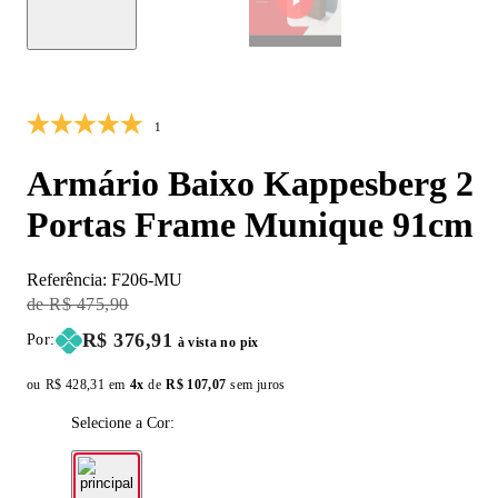
10% OFF
1
Armário Baixo Kappesberg 2
Portas Frame Munique 91cm
Referência:
F206-MU
Original Price:
R$ 475,90
Price:
R$ 376,91
Por:
à vista no pix
ou
Original price:
R$ 428,31
em
4x
de
Installment price:
R$ 107,07
sem juros
Selecione a Cor: