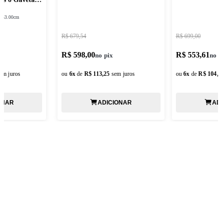
:
53.00cm
R$ 679,54
R$ 699,00
R$ 598,00
R$ 553,61
em juros
ou
6
x
de
R$ 113,25
sem juros
ou
6
x
de
R$ 104,8
ONAR
ADICIONAR
AD
ASSINE NOSSA NEWSLETTER
Fique por dentro de todas as novidades e promoções!