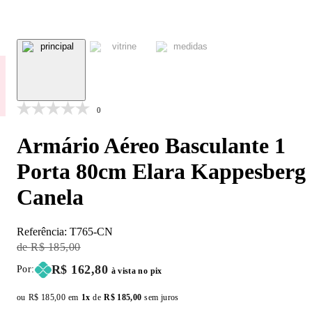
0
Armário Aéreo Basculante 1
Porta 80cm Elara Kappesberg
Canela
Referência:
T765-CN
Original Price:
R$ 185,00
Price:
R$ 162,80
Por:
à vista no pix
ou
Original price:
R$ 185,00
em
1x
de
Installment price:
R$ 185,00
sem juros