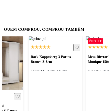
QUEM COMPROU, COMPROU TAMBÉM
10% OFF
Rack Kappesberg 3 Portas
Mesa Diretor 
Branco 218cm
Munique 150c
A:
52.50cm
L:
218.00cm
P:
42.00cm
A:
77.00cm
L:
150.00
sal
as 6 Gavetas