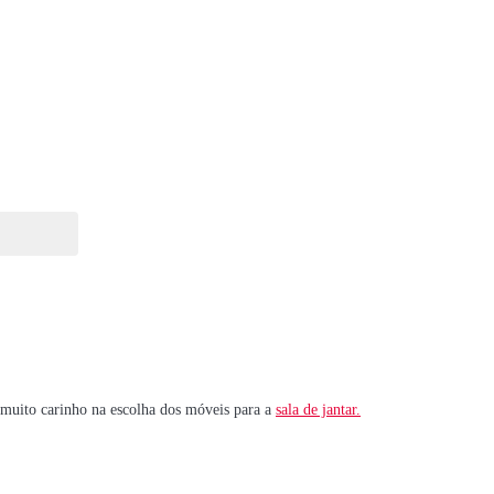
 muito carinho na escolha dos móveis para a
sala de jantar.
cia dos móveis da
Kappesberg
para esse cômodo da sua casa.