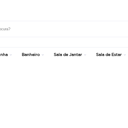
Frete Grátis Sul e SP - Consulte Condições!
inha
Banheiro
Sala de Jantar
Sala de Estar