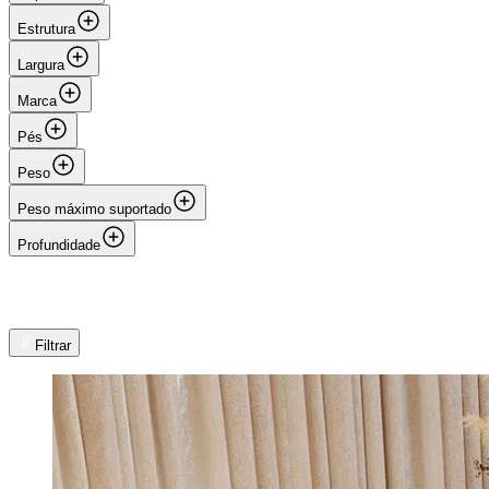
Estrutura
Largura
Marca
Pés
Peso
Peso máximo suportado
Profundidade
Filtrar