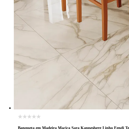
Banqueta em Madeira Maciça Sara Kappesberg Linho Fendi Te