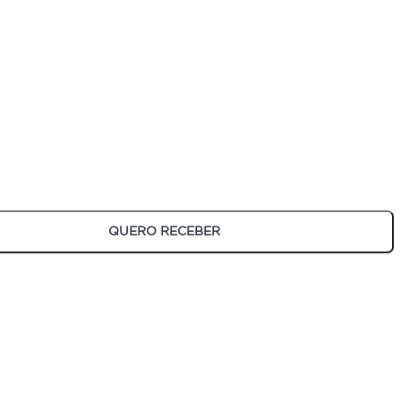
em como levá-los com você, em casos de mudança.
tilo decorativo da sua casa.
campos são obrigatórios
QUERO RECEBER
 de mesa com a qualidade assegurada da Kappesberg.