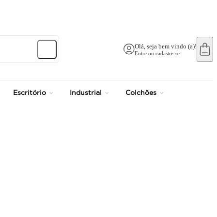
até 12x no Cartão Cr
Olá, seja bem vindo (a)!
Entre ou cadastre-se
Escritório
Industrial
Colchões