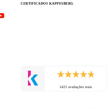
CERTIFICADOS KAPPESBERG
ompre já as suas.
nfortável para a sua sala de jantar.
1421 avaliações reais