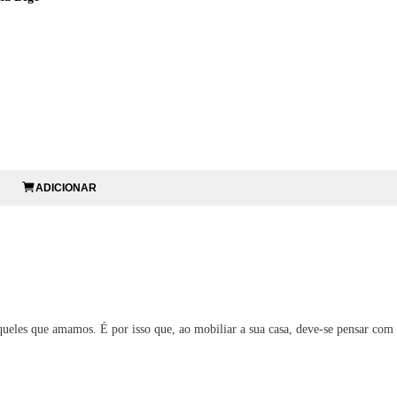
ADICIONAR
ueles que amamos. É por isso que, ao mobiliar a sua casa, deve-se pensar com
e moderno e aconchegante, não é mesmo? Por isso, leve toda a beleza e elegân
sala de jantar.
Continue a leitura para saber mais sobre eles!