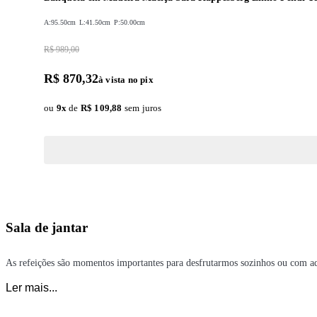
A:
95.50cm
L:
41.50cm
P:
50.00cm
R$ 989,00
R$ 870,32
à vista no pix
ou
9
x
de
R$ 109,88
sem juros
Sala de jantar
As refeições são momentos importantes para desfrutarmos sozinhos ou com aq
Afinal, não há nada melhor do que desfrutar de ótimos pratos em um ambient
Ler mais...
Em nossa loja oficial, temos opções exclusivas de
móveis modulados para a 