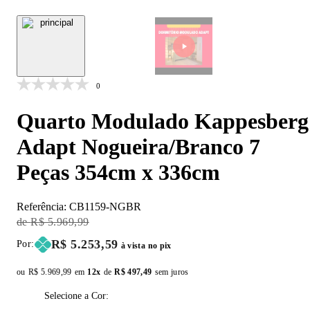
0
Quarto Modulado Kappesberg
Adapt Nogueira/Branco 7
Peças 354cm x 336cm
Referência:
CB1159-NGBR
Original Price:
R$ 5.969,99
Price:
R$ 5.253,59
Por:
à vista no pix
ou
Original price:
R$ 5.969,99
em
12x
de
Installment price:
R$ 497,49
sem juros
Selecione a Cor: