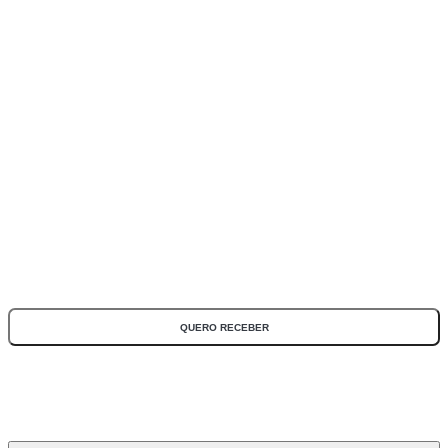
ASSINE NOSSA NEWSLETTER
Fique por dentro de todas as novidades e promoções!
*Todos os campos são obrigatórios
QUERO RECEBER