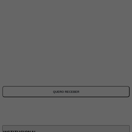
ASSINE NOSSA NEWSLETTER
Fique por dentro de todas as novidades e promoções!
*Todos os campos são obrigatórios
QUERO RECEBER