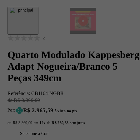
0
Quarto Modulado Kappesberg
Adapt Nogueira/Branco 5
Peças 349cm
Referência:
CB1164-NGBR
Original Price:
R$ 3.369,99
Price:
R$ 2.965,59
Por:
à vista no pix
ou
Original price:
R$ 3.369,99
em
12x
de
Installment price:
R$ 280,83
sem juros
Selecione a Cor: