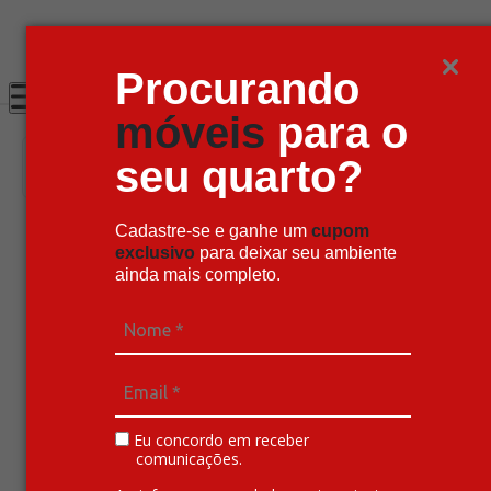
Até 20% OFF com cupom: SONHOS
Procurando
móveis
para o
seu quarto?
Cadastre-se e ganhe um
cupom
Principal
Quarto
exclusivo
para deixar seu ambiente
Quarto Completo
ainda mais completo.
Principal
Quarto
Quarto Completo
Eu concordo em receber
comunicações.