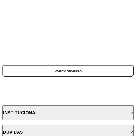
ASSINE NOSSA NEWSLETTER
Fique por dentro de todas as novidades e promoções!
*Todos os campos são obrigatórios
QUERO RECEBER
INSTITUCIONAL
DÚVIDAS