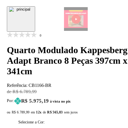
0
Quarto Modulado Kappesberg
Adapt Branco 8 Peças 397cm x
341cm
Referência:
CB1166-BR
Original Price:
R$ 6.789,99
Price:
R$ 5.975,19
Por:
à vista no pix
ou
Original price:
R$ 6.789,99
em
12x
de
Installment price:
R$ 565,83
sem juros
Selecione a Cor: