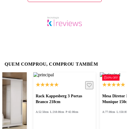
QUEM COMPROU, COMPROU TAMBÉM
10% OFF
Rack Kappesberg 3 Portas
Mesa Diretor 
Branco 218cm
Munique 150c
A:
52.50cm
L:
218.00cm
P:
42.00cm
A:
77.00cm
L:
150.00