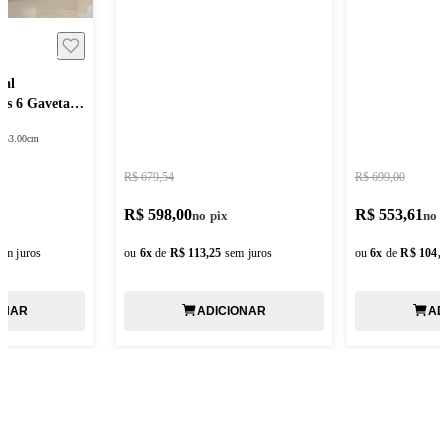
sal
as 6 Gavetas
:
53.00cm
R$ 679,54
R$ 699,00
R$ 598,00
R$ 553,61
em juros
ou
6
x
de
R$ 113,25
sem juros
ou
6
x
de
R$ 104,8
ONAR
ADICIONAR
AD