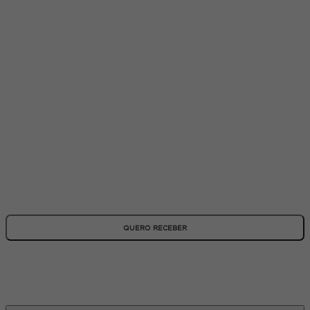
ASSINE NOSSA NEWSLETTER
Fique por dentro de todas as novidades e promoções!
*Todos os campos são obrigatórios
QUERO RECEBER