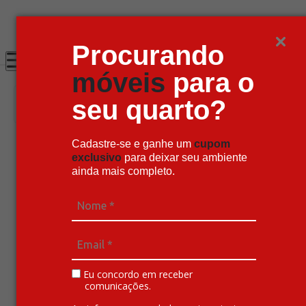
Super Pix com 12% OFF
Procurando
móveis
para o
seu quarto?
Cadastre-se e ganhe um
cupom
Principal
Quarto
exclusivo
para deixar seu ambiente
Quarto Completo
ainda mais completo.
Principal
Quarto
Quarto Completo
Eu concordo em receber
comunicações.