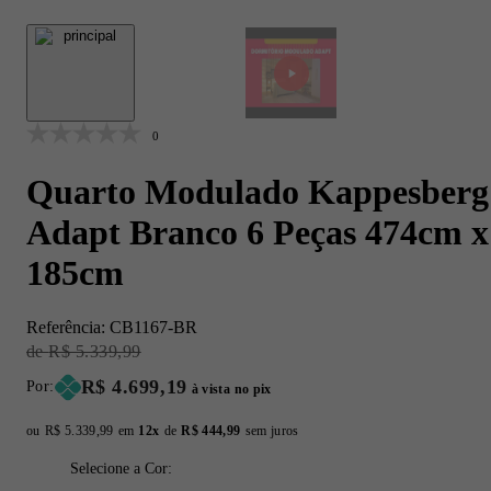
0
Quarto Modulado Kappesberg
Adapt Branco 6 Peças 474cm x
185cm
Referência:
CB1167-BR
Original Price:
R$ 5.339,99
Price:
R$ 4.699,19
Por:
à vista no pix
ou
Original price:
R$ 5.339,99
em
12x
de
Installment price:
R$ 444,99
sem juros
Selecione a Cor: