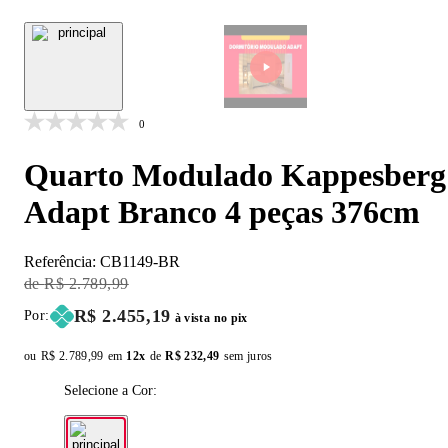
0
Quarto Modulado Kappesberg
Adapt Branco 4 peças 376cm
Referência:
CB1149-BR
Original Price:
R$ 2.789,99
Price:
R$ 2.455,19
Por:
à vista no pix
ou
Original price:
R$ 2.789,99
em
12x
de
Installment price:
R$ 232,49
sem juros
Selecione a Cor: