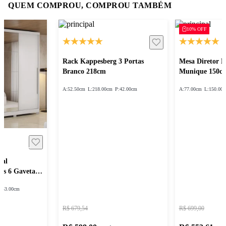
QUEM COMPROU, COMPROU TAMBÉM
10% OFF
Rack Kappesberg 3 Portas
Mesa Diretor 
Branco 218cm
Munique 150c
A:
52.50cm
L:
218.00cm
P:
42.00cm
A:
77.00cm
L:
150.00
sal
as 6 Gavetas
:
53.00cm
R$ 679,54
R$ 699,00