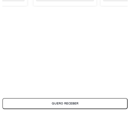
ASSINE NOSSA NEWSLETTER
Fique por dentro de todas as novidades e promoções!
*Todos os campos são obrigatórios
QUERO RECEBER