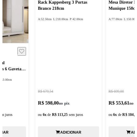
Rack Kappesberg 3 Portas
Mesa Diretor 
Branco 218cm
Munique 150c
A:
52.50cm
L:
218.00cm
P:
42.00cm
A:
77.00cm
L:
150.00
sal
as 6 Gavetas
:
53.00cm
R$ 679,54
R$ 699,00
R$ 598,00
R$ 553,61
em juros
ou
6
x
de
R$ 113,25
sem juros
ou
6
x
de
R$ 104,8
ONAR
ADICIONAR
AD