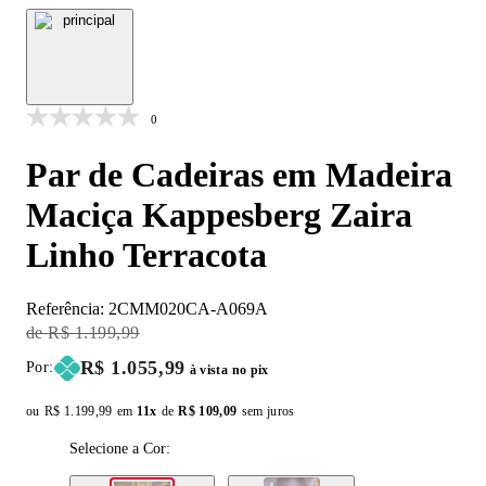
0
Par de Cadeiras em Madeira
Maciça Kappesberg Zaira
Linho Terracota
Referência:
2CMM020CA-A069A
Original Price:
R$ 1.199,99
Price:
R$ 1.055,99
Por:
à vista no pix
ou
Original price:
R$ 1.199,99
em
11x
de
Installment price:
R$ 109,09
sem juros
Selecione a Cor: