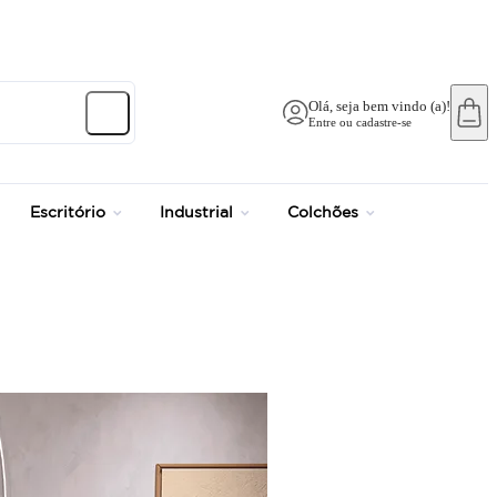
até 12x no Cartão Cré
Olá, seja bem vindo (a)!
Entre ou cadastre-se
Escritório
Industrial
Colchões