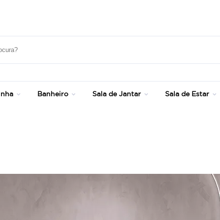
Frete Grátis Sul e SP - Consulte Condições!
inha
Banheiro
Sala de Jantar
Sala de Estar